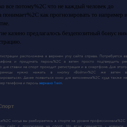
ко все потому%2C что не каждый человек до
а понимает%2C как прогнозировать то например 
тие.
ие казино предлагалось бездепозитный бонус ни
страцию.
гистрации расположена а верхнем углу сайта справа. Потребуется в
лефона и придумать пароль%2C а затем просто подтвердить рег
о для ставки на спорт проходит регистрация и в смартфоне. Для этого
траницы нужно нажать в кнопку «Войти»%2C же затем в
рироваться». Далее появиться окно для заполнения%2C куда также не
мер телефона и пароль
зеркало 1win
.
 Спорт
е%2C когда вы разбираетесь а спорте на уровня профессионала%2C
наш сайт с прогнозами на спорт. Но если севилестр – новичок 