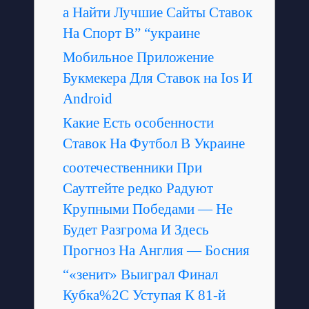
а Найти Лучшие Сайты Ставок
На Спорт В” “украине
Мобильное Приложение
Букмекера Для Ставок на Ios И
Android
Какие Есть особенности
Ставок На Футбол В Украине
соотечественники При
Саутгейте редко Радуют
Крупными Победами — Не
Будет Разгрома И Здесь
Прогноз На Англия — Босния
“«зенит» Выиграл Финал
Кубка%2C Уступая К 81-й