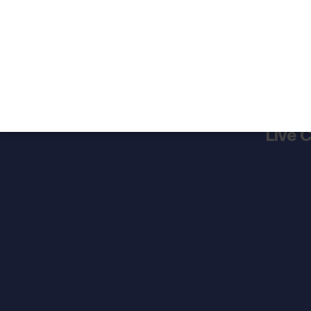
Winline Делает между! Букмекерская Контора Win
Ставк
Футбо
Live 