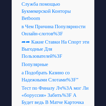
Служба помощью
Букмекерской Конторы
Betboom
в Чем Причина Популярности
Онлайн-слотов%3F
➦➦ Какие Ставки На Спорт эти
Выгодные Для
Пользователей%3F
Популярные
а Подобрать Казино со
Надежными Слотами%3F”
Тест по Финалу Лч%3A мог Ли
«боруссия» Забить%3F А
Будет ведь В Матче Карточка