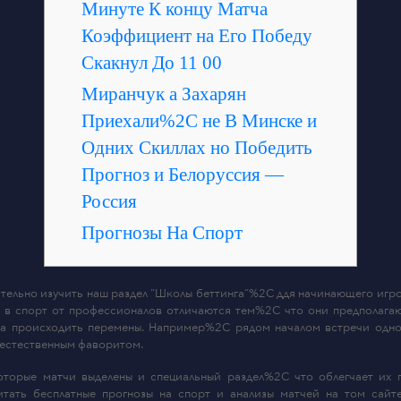
Минуте К концу Матча
Коэффициент на Его Победу
Скакнул До 11 00
Миранчук а Захарян
Приехали%2C не В Минске и
Одних Скиллах но Победить
Прогноз и Белоруссия —
Россия
Прогнозы На Спорт
тельно изучить наш раздел “Школы беттинга”%2C ддя начинающего игро
ки в спорт от профессионалов отличаются тем%2C что они предполага
а происходить перемены. Например%2C рядом началом встречи одн
 естественным фаворитом.
торые матчи выделены и специальный раздел%2C что облегчает их 
тать бесплатные прогнозы на спорт и анализы матчей на том сайт