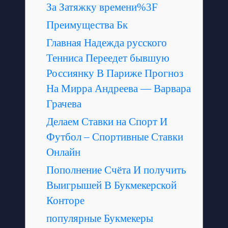
За Затяжку времени%3F
Преимущества Бк
Главная Надежда русского
Тенниса Переедет бывшую
Россиянку В Париже Прогноз
На Мирра Андреева — Варвара
Грачева
Делаем Ставки на Спорт И
Футбол – Спортивные Ставки
Онлайн
Пополнение Счёта И получить
Выигрышей В Букмекерской
Конторе
популярные Букмекеры